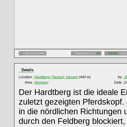
Label Panorama
Orientation on /
off
Details
/ Labe
Details
Location:
Hardtberg (Taunus), Hessen
(440 m)
by:
J
Area:
Germany
Date:
2
Der Hardtberg ist die ideale
zuletzt gezeigten Pferdskopf.
in die nördlichen Richtungen
durch den Feldberg blockiert,