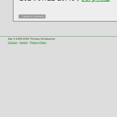
Leave a comment
Site © 2005-2026 Thomas Schabacher
Contact
-
Imprint
-
Privacy Policy