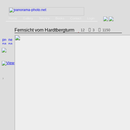
Home
Gallery
Service
Books
Contact
Login
Fernsicht vom Hardtbergturm
12
3
1150