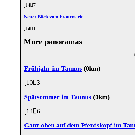
14
7
Neuer Blick vom Frauenstein
14
1
More panoramas
...
Frühjahr im Taunus
(0km)
10
3
Spätsommer im Taunus
(0km)
14
6
Ganz oben auf dem Pferdskopf im Tau