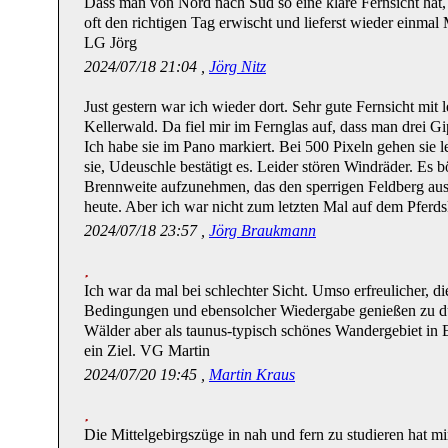
Dass man von Nord nach Süd so eine klare Fernsicht hat,
oft den richtigen Tag erwischt und lieferst wieder einmal 
LG Jörg
2024/07/18 21:04 ,
Jörg Nitz
Just gestern war ich wieder dort. Sehr gute Fernsicht mit 
Kellerwald. Da fiel mir im Fernglas auf, dass man drei G
Ich habe sie im Pano markiert. Bei 500 Pixeln gehen sie le
sie, Udeuschle bestätigt es. Leider stören Windräder. Es b
Brennweite aufzunehmen, das den sperrigen Feldberg auss
heute. Aber ich war nicht zum letzten Mal auf dem Pferds
2024/07/18 23:57 ,
Jörg Braukmann
Ich war da mal bei schlechter Sicht. Umso erfreulicher, di
Bedingungen und ebensolcher Wiedergabe genießen zu d
Wälder aber als taunus-typisch schönes Wandergebiet in
ein Ziel. VG Martin
2024/07/20 19:45 ,
Martin Kraus
Die Mittelgebirgszüge in nah und fern zu studieren hat m