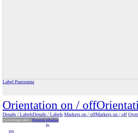
Label Panorama
Orientation on /
off
Orienta
Details
/ Labels
Details /
Labels
Markers on /
off
Markers
on
/ off
Over
Cycle through labels: