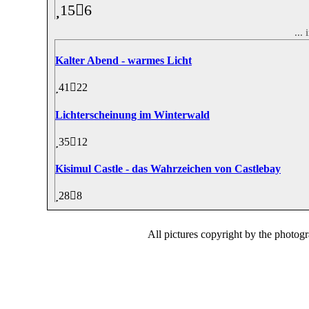
15
6
...
Kalter Abend - warmes Licht
41
22
Lichterscheinung im Winterwald
35
12
Kisimul Castle - das Wahrzeichen von Castlebay
28
8
All pictures copyright by the photog