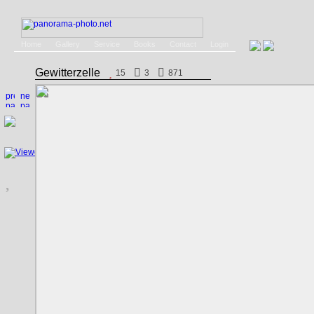
Home
Gallery
Service
Books
Contact
Login
Gewitterzelle
15
3
871