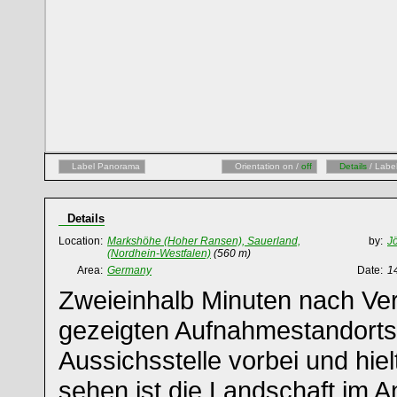
Label Panorama
Orientation on /
off
Details
/ Labe
Details
Location:
Markshöhe (Hoher Ransen), Sauerland,
by:
J
(Nordhein-Westfalen)
(560 m)
Area:
Germany
Date:
1
Zweieinhalb Minuten nach Ver
gezeigten Aufnahmestandorts
Aussichsstelle vorbei und hiel
sehen ist die Landschaft im A