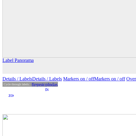
Label Panorama
Details
/ Labels
Details /
Labels
Markers on /
off
Markers
on
/ off
Over
Cycle through labels: