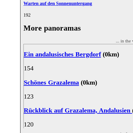
Warten auf den Sonnenuntergang
19
2
More panoramas
... in the
Ein andalusisches Bergdorf
(0km)
15
4
Schönes Grazalema
(0km)
12
3
Rückblick auf Grazalema, Andalusien
12
0