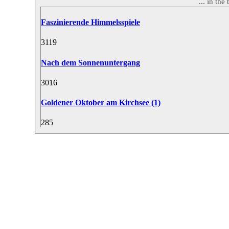
... in th
Faszinierende Himmelsspiele
31
19
Nach dem Sonnenuntergang
30
16
Goldener Oktober am Kirchsee (1)
28
5