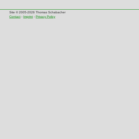
Site © 2005-2026 Thomas Schabacher
Contact
-
Imprint
-
Privacy Policy