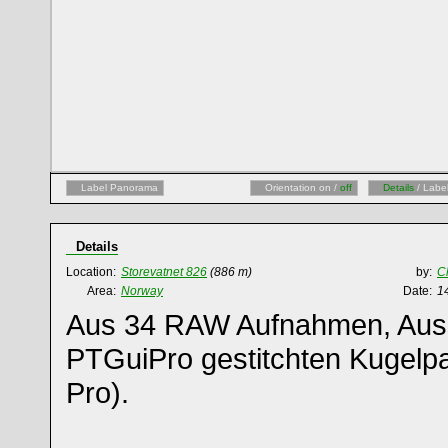
Label Panorama
Orientation on /
off
Details
/ Labe
Details
Location:
Storevatnet 826
(886 m)
by:
C
Area:
Norway
Date:
1
Aus 34 RAW Aufnahmen, Auss
PTGuiPro gestitchten Kugelp
Pro).