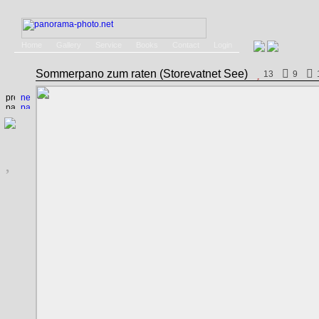
Home
Gallery
Service
Books
Contact
Login
Sommerpano zum raten (Storevatnet See)
13
9