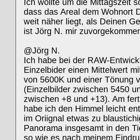
Ich wollte um die Mittagszeit s
dass das Areal dem Wohnort 
weit näher liegt, als Deinen Gef
ist Jörg N. mir zuvorgekomme
@Jörg N.
Ich habe bei der RAW-Entwick
Einzelbider einen Mittelwert m
von 5600K und einer Tönung 
(Einzelbilder zwischen 5450 u
zwischen +8 und +13). Am fer
habe ich den Himmel leicht ents
im Oriignal etwas zu blaustich
Panorama insgesamt in den Tie
so wie es nach meinem Eindr