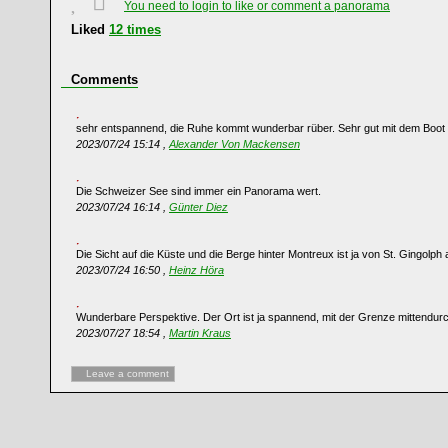
You need to login to like or comment a panorama
Liked
12
times
Comments
sehr entspannend, die Ruhe kommt wunderbar rüber. Sehr gut mit dem Boot
2023/07/24 15:14 ,
Alexander Von Mackensen
Die Schweizer See sind immer ein Panorama wert.
2023/07/24 16:14 ,
Günter Diez
Die Sicht auf die Küste und die Berge hinter Montreux ist ja von St. Gingolp
2023/07/24 16:50 ,
Heinz Höra
Wunderbare Perspektive. Der Ort ist ja spannend, mit der Grenze mittendur
2023/07/27 18:54 ,
Martin Kraus
Leave a comment