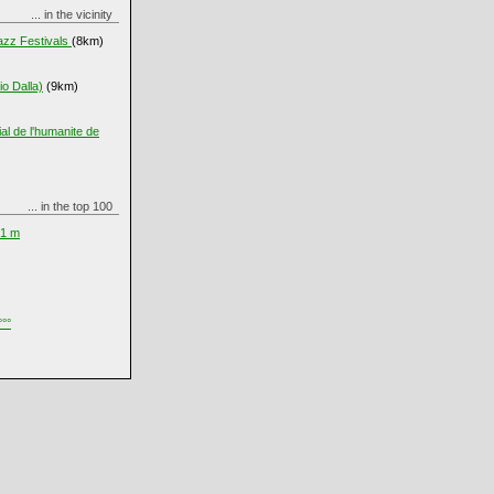
... in the vicinity
azz Festivals
(8km)
io Dalla)
(9km)
al de l'humanite de
... in the top 100
61 m
°°°