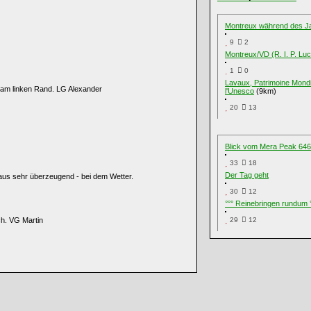
Montreux während des J
9
2
Montreux/VD (R. I. P. Luc
1
0
Lavaux, Patrimoine Mondi
 am linken Rand. LG Alexander
l'Unesco
(9km)
20
13
Blick vom Mera Peak 64
33
18
Der Tag geht
h aus sehr überzeugend - bei dem Wetter.
30
12
°°° Reinebringen rundum 
ch. VG Martin
29
12