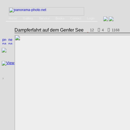
Home
Gallery
Service
Books
Contact
Login
Dampferfahrt auf dem Genfer See
12
4
1168