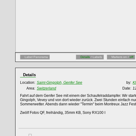
Label Panorama
Details
/ Labels
Markers on /
off
Details
Location:
Saint-Gingolph, Genfer See
by:
K
Area:
Switzerland
Date:
1
Fahrt auf dem Genfer See mit einem der Schaufelraddampfer. Wir starte
Gingolph, Vevey und von dort wieder zurück. Zwei Stunden einfach n
Sommerwetter. Abends dann wieder "Termin" beim Montreux Jazz Festi
Zwölf Fotos QF, freihändig, 35mm KB, Sony RX100 I