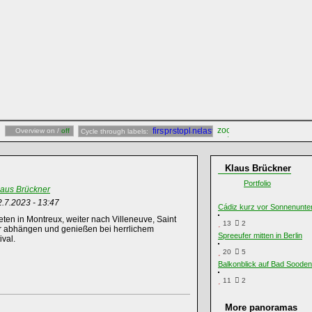
Overview on /
off
Cycle through labels:
Klaus Brückner
Portfolio
laus Brückner
2.7.2023 - 13:47
Cádiz kurz vor Sonnenunte
ten in Montreux, weiter nach Villeneuve, Saint
13
2
ur abhängen und genießen bei herrlichem
Spreeufer mitten in Berlin
val.
20
5
Balkonblick auf Bad Sooden
11
2
More panoramas