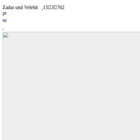
Zadar und Velebit
15
3
762