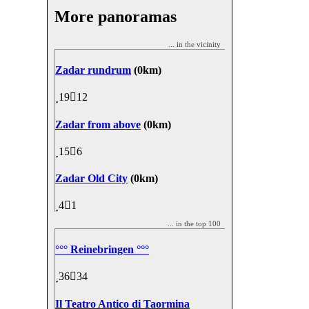
More panoramas
... in the vicinity
Zadar rundrum
(0km)
19
12
Zadar from above
(0km)
15
6
Zadar Old City
(0km)
4
1
... in the top 100
°°° Reinebringen °°°
36
34
Il Teatro Antico di Taormina