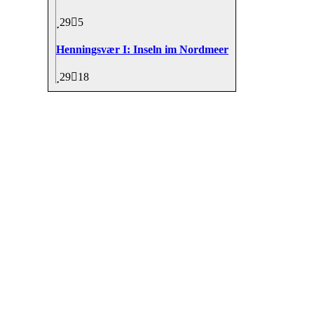
29
5
Henningsvær I: Inseln im Nordmeer
29
18