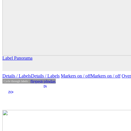
Label Panorama
Details
/ Labels
Details /
Labels
Markers on /
off
Markers
on
/ off
Over
Cycle through labels: