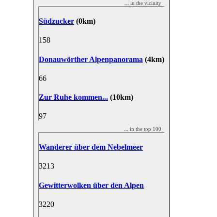
... in the vicinity
Südzucker
(0km)
15
8
Donauwörther Alpenpanorama
(4km)
6
6
Zur Ruhe kommen...
(10km)
9
7
... in the top 100
Wanderer über dem Nebelmeer
32
13
Gewitterwolken über den Alpen
32
20