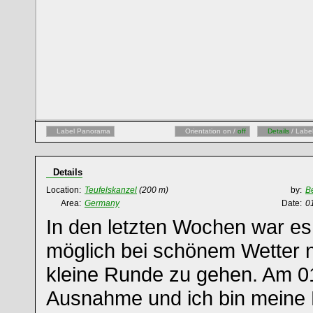
Label Panorama
Orientation on /
off
Details
/ Labe
Details
Location:
Teufelskanzel
(200 m)
by:
B
Area:
Germany
Date:
0
In den letzten Wochen war es
möglich bei schönem Wetter n
kleine Runde zu gehen. Am 01
Ausnahme und ich bin meine 