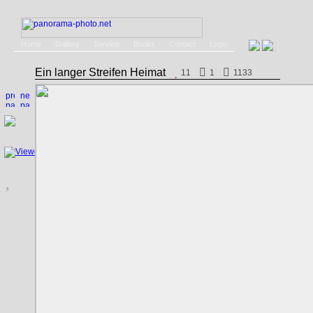
Home
Gallery
Service
Books
Contact
Login
Ein langer Streifen Heimat
11
1
1133