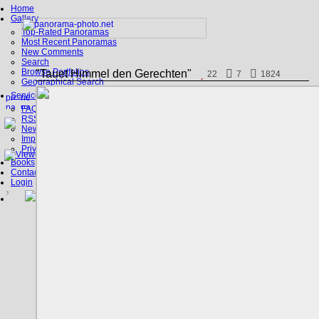
Home
Gallery
Top-Rated Panoramas
Most Recent Panoramas
New Comments
Search
Browse Portfolios
"Tauet Himmel den Gerechten"
22
7
1824
Geographical Search
Service
FAQ
RSS, Google Earth
News
Imprint
Privacy Policy
Books
Contact
Login