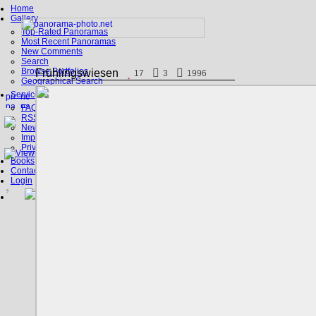
Home
Gallery
Top-Rated Panoramas
Most Recent Panoramas
New Comments
Search
Browse Portfolios
Frühlingswiesen
17
3
1996
Geographical Search
Service
FAQ
RSS, Google Earth
News
Imprint
Privacy Policy
Books
Contact
Login