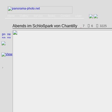
Home
Gallery
Service
Books
Contact
Login
Abends im Schloßpark von Chantilly
7
6
3225