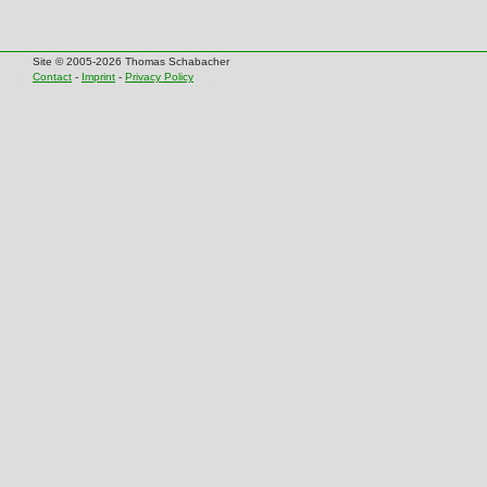
Site © 2005-2026 Thomas Schabacher
Contact
-
Imprint
-
Privacy Policy