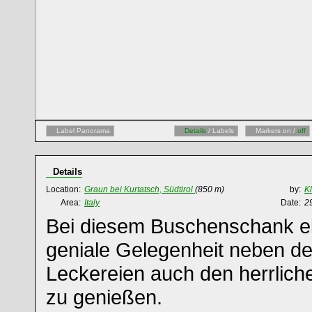
Label Panorama
Details
/ Labels
Markers on /
off
Details
Location:
Graun bei Kurtatsch, Südtirol
(850 m)
by:
K
Area:
Italy
Date:
2
Bei diesem Buschenschank ei
geniale Gelegenheit neben de
Leckereien auch den herrliche
zu genießen.