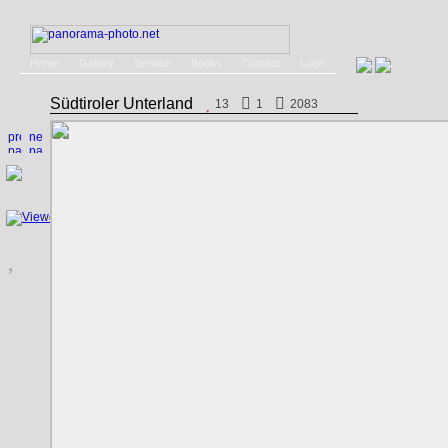
Home
Gallery
Service
Books
Contact
Login
Südtiroler Unterland
13
1
2083