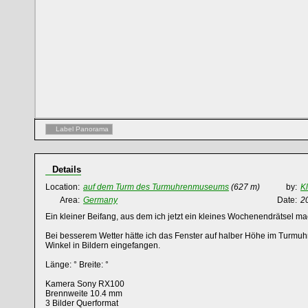
Label Panorama
Details
Location:
auf dem Turm des Turmuhrenmuseums
(627 m)
by:
K
Area:
Germany
Date:
2
Ein kleiner Beifang, aus dem ich jetzt ein kleines Wochenendrätsel ma
Bei besserem Wetter hätte ich das Fenster auf halber Höhe im Turm
Winkel in Bildern eingefangen.
Länge: ° Breite: °
Kamera Sony RX100
Brennweite 10.4 mm
3 Bilder Querformat