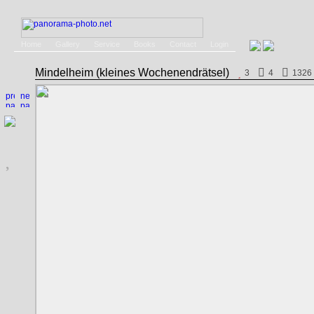
Home
Gallery
Service
Books
Contact
Login
Mindelheim (kleines Wochenendrätsel)
3
4
1326