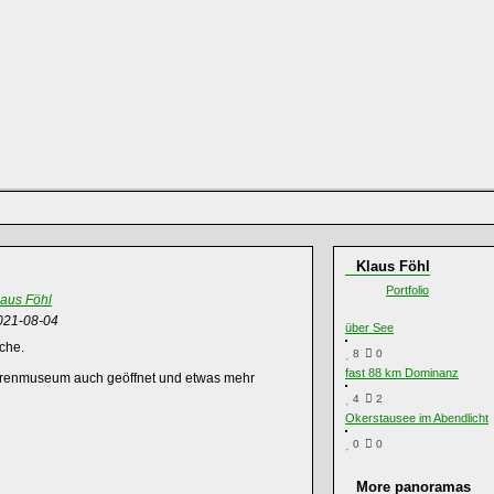
Klaus Föhl
Portfolio
laus Föhl
021-08-04
über See
che.
8
0
fast 88 km Dominanz
uhrenmuseum auch geöffnet und etwas mehr
4
2
Okerstausee im Abendlicht
0
0
More panoramas