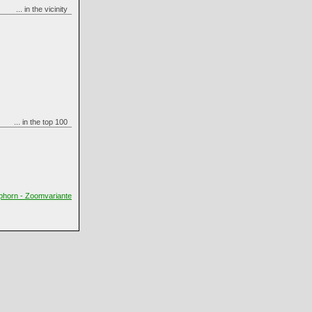
... in the vicinity
... in the top 100
phorn - Zoomvariante