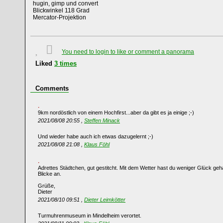
hugin, gimp und convert
Blickwinkel 118 Grad
Mercator-Projektion
You need to login to like or comment a panorama
Liked
3
times
Comments
9km nordöstlich von einem Hochfirst...aber da gibt es ja einige ;-)
2021/08/08 20:55 ,
Steffen Minack
Und wieder habe auch ich etwas dazugelernt ;-)
2021/08/08 21:08 ,
Klaus Föhl
Adrettes Städtchen, gut gestitcht. Mit dem Wetter hast du weniger Glück geha
Blicke an.
Grüße,
Dieter
2021/08/10 09:51 ,
Dieter Leimkötter
Turmuhrenmuseum in Mindelheim verortet.