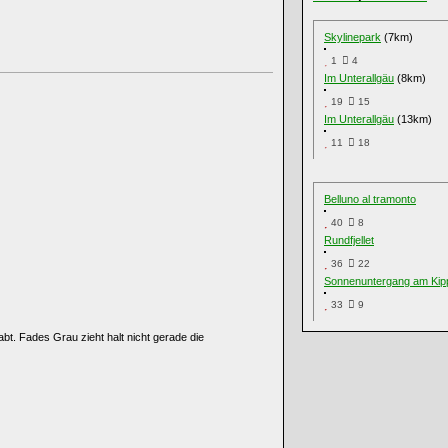
Skylinepark
(7km)
1
4
Im Unterallgäu
(8km)
19
15
Im Unterallgäu
(13km)
11
18
Belluno al tramonto
40
8
Rundfjellet
36
22
Sonnenuntergang am Kip
33
9
bt. Fades Grau zieht halt nicht gerade die