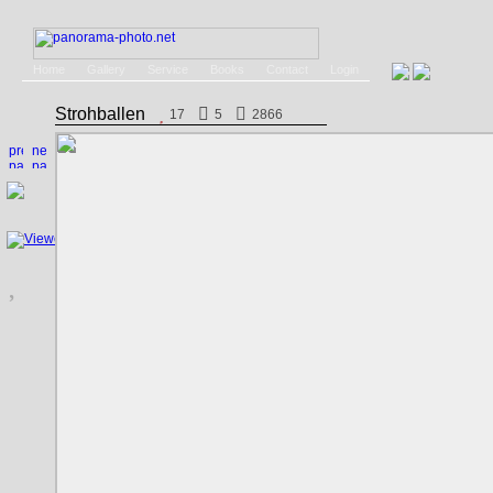
Home
Gallery
Service
Books
Contact
Login
Strohballen
17
5
2866