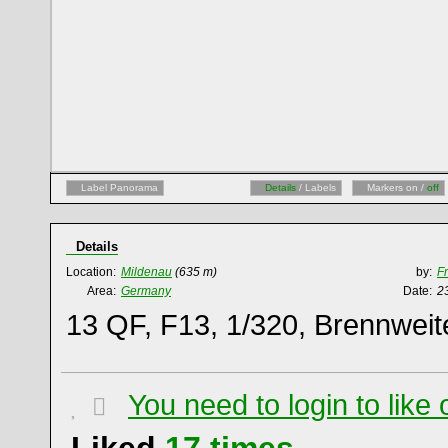
Label Panorama
Details
/ Labels
Markers on /
off
Details
Location:
Mildenau
(635 m)
by:
F
Area:
Germany
Date:
2
13 QF, F13, 1/320, Brennwei
You need to login to lik