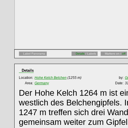
Label Panorama
Details
/ Labels
Markers on /
off
Details
Location:
Hohe Kelch Belchen
(1255 m)
by:
G
Area:
Germany
Date:
3
Der Hohe Kelch 1264 m ist e
westlich des Belchengipfels. 
1247 m treffen sich drei Wan
gemeinsam weiter zum Gipfel