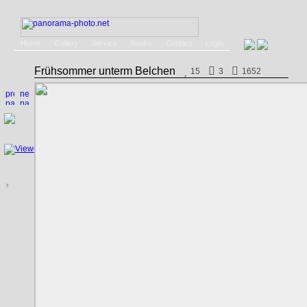
Home
Gallery
Service
Books
Contact
Login
Frühsommer unterm Belchen
15
3
1652