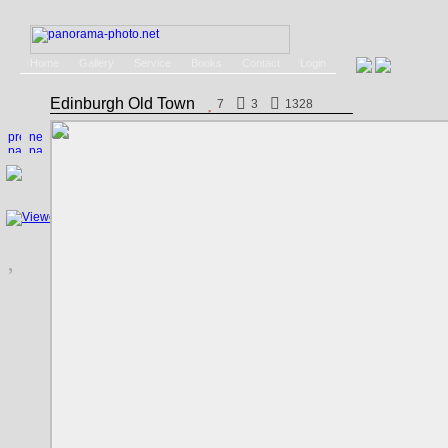
Home
Gallery
Service
Books
Contact
Login
Edinburgh Old Town
7
3
1328