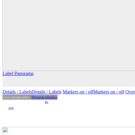
Label Panorama
Details
/ Labels
Details /
Labels
Markers on /
off
Markers
on
/ off
Over
Cycle through labels: