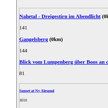
Nahetal - Dreigestirn im Abendlicht
(0
14
1
Gangelsberg
(0km)
14
4
Blick vom Lumpenberg über Boos an 
8
1
Sunset at Ny Alesund
30
10