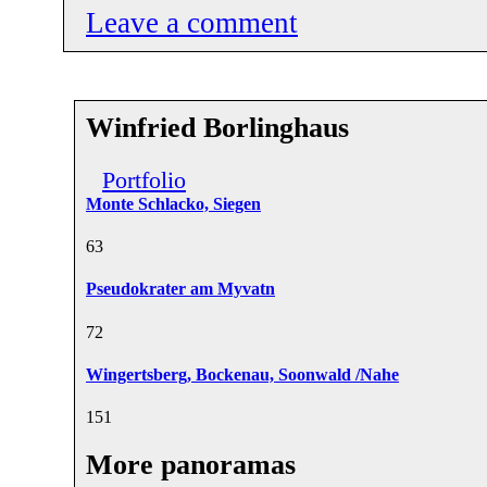
Leave a comment
Winfried Borlinghaus
Portfolio
Monte Schlacko, Siegen
6
3
Pseudokrater am Myvatn
7
2
Wingertsberg, Bockenau, Soonwald /Nahe
15
1
More panoramas