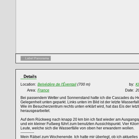
Label Panorama
Details
Location:
Belvédère de l'Éventail
(700 m)
by:
K
Area:
France
Date:
2
Bei passendem Wetter und Sonnenstand hatte ich die Cascades du Hér
Gelegenheit unten geparkt. Links unten im Bild ist der letzte Wasserfal
Wie im Besucherzentrum rechts unten erklärt wird, hat das Eis der letz
herausgearbeitet.
Auf dem Rückweg nach knapp 20 km bin ich fast wieder am Ausgang
und ein kleiner Fußweg führt zum benutzten Aussichtspunkt. Vier Kilome
Leute, welche sich die Wasserfälle von oben her erwandern wollen.
-----------
Mein Rätsel zum Wochenende. Ich hatte mir überlegt, ob ich aktuelles 