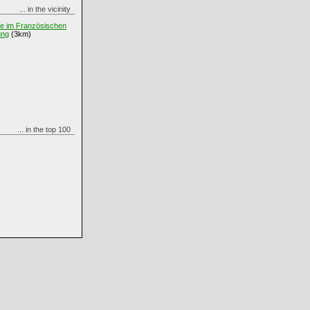
... in the vicinity
le im Französischen
ung
(3km)
... in the top 100