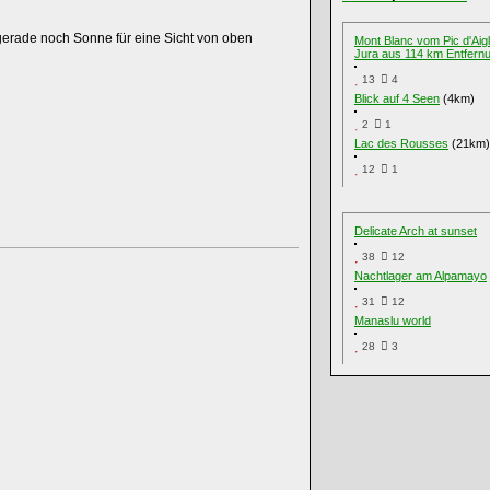
r gerade noch Sonne für eine Sicht von oben
Mont Blanc vom Pic d'Aig
Jura aus 114 km Entfern
13
4
Blick auf 4 Seen
(4km)
2
1
Lac des Rousses
(21km)
12
1
Delicate Arch at sunset
38
12
Nachtlager am Alpamayo
31
12
Manaslu world
28
3