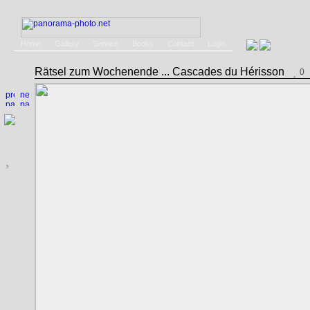
Home
Gallery
Service
Books
Contact
Login
Rätsel zum Wochenende ... Cascades du Hérisson
0