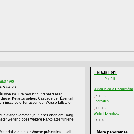
Klaus Föhl
Portfolio
laus Föhl
015-04-20
le viaduc de la Recoumène
isson im Jura besucht und bei dieser
5
13
l dieser Kette zu sehen, Cascade de l'Éventail.
Fährhafen
ten Eiszeit die Terrassen der Wasserfallstufen
13
5
Weiler Hohenholz
spunkt angekommen, nun aber oben am Hang,
ter weiter gibt es weitere Parkplätze für jene
1
0
Material von dieser Woche präsentieren soll.
More panoramas