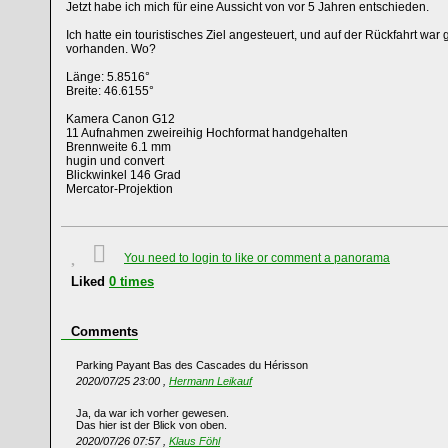
Jetzt habe ich mich für eine Aussicht von vor 5 Jahren entschieden.
Ich hatte ein touristisches Ziel angesteuert, und auf der Rückfahrt wa
vorhanden. Wo?
Länge: 5.8516°
Breite: 46.6155°
Kamera Canon G12
11 Aufnahmen zweireihig Hochformat handgehalten
Brennweite 6.1 mm
hugin und convert
Blickwinkel 146 Grad
Mercator-Projektion
You need to login to like or comment a panorama
Liked
0
times
Comments
Parking Payant Bas des Cascades du Hérisson
2020/07/25 23:00 ,
Hermann Leikauf
Ja, da war ich vorher gewesen.
Das hier ist der Blick von oben.
2020/07/26 07:57 ,
Klaus Föhl