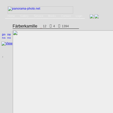
Home
Gallery
Service
Books
Contact
Login
Färberkamille
12
4
1394