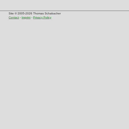
Site © 2005-2026 Thomas Schabacher
Contact
-
Imprint
-
Privacy Policy