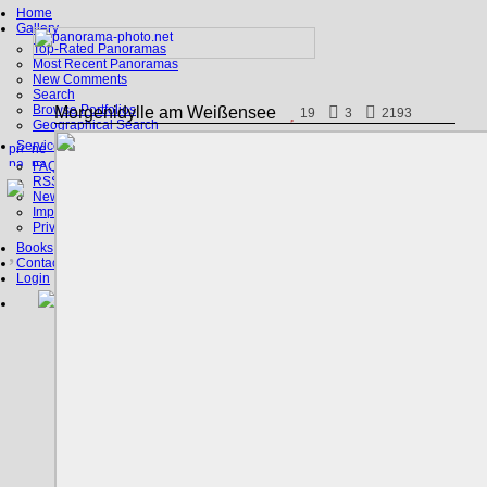
Home
Gallery
Top-Rated Panoramas
Most Recent Panoramas
New Comments
Search
Browse Portfolios
Morgenidylle am Weißensee
19
3
2193
Geographical Search
Service
FAQ
RSS, Google Earth
News
Imprint
Privacy Policy
Books
Contact
Login