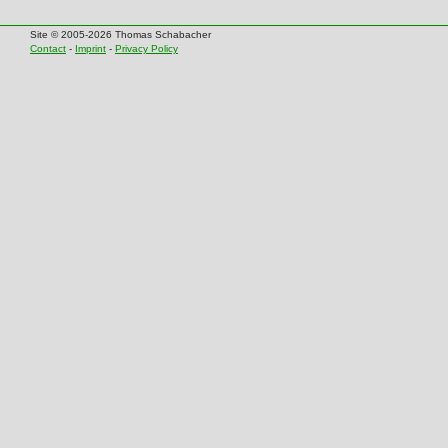
Site © 2005-2026 Thomas Schabacher
Contact
-
Imprint
-
Privacy Policy