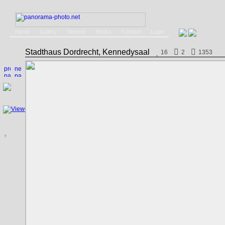
Home
Gallery
Service
Books
Contact
Login
Stadthaus Dordrecht, Kennedysaal
16
2
1353