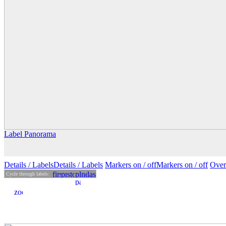
Label Panorama
Details
/ Labels
Details /
Labels
Markers on /
off
Markers
on
/ off
Over
Cycle through labels: