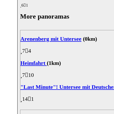
6
1
More panoramas
Arenenberg mit Untersee
(0km)
7
4
Heimfahrt
(1km)
7
10
"Last Minute"! Untersee mit Deutsche
14
1