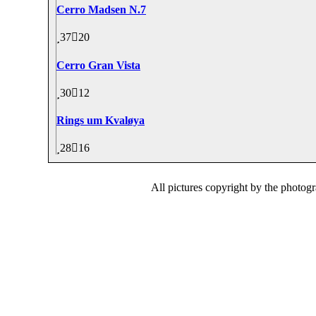
Cerro Madsen N.7
37
20
Cerro Gran Vista
30
12
Rings um Kvaløya
28
16
All pictures copyright by the photog