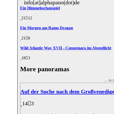
info[at]alphapano(dot)de
Ein Himmelsschauspiel
21
12
Ein Morgen am Ramo Dragan
21
8
Wild Atlantic Way XVII - Connemara im Abendlicht
18
3
More panoramas
... in
Auf der Suche nach dem Großvenedig
14
3