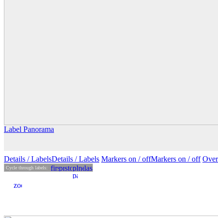
Label Panorama
Details
/ Labels
Details /
Labels
Markers on /
off
Markers
on
/ off
Over
Cycle through labels: