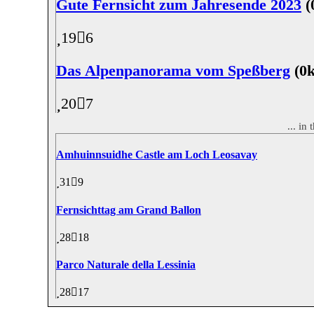
Gute Fernsicht zum Jahresende 2023
(
19
6
Das Alpenpanorama vom Speßberg
(0
20
7
... in
Amhuinnsuidhe Castle am Loch Leosavay
31
9
Fernsichttag am Grand Ballon
28
18
Parco Naturale della Lessinia
28
17