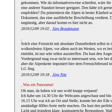
gekommen. Wie du informativerweise schreibst, wäre fü
eine anderer Standort besser geeignet. Den hätte ich gern
empfohlen? Du präsentierst die Alpen in bester Klarheit 
Dokument, das eine ausführliche Beschriftung verdient. D
ungünstig, aber darauf komm es hier nicht an.
2019/12/09 19:02 ,
Jörg Braukmann
Solch eine Fernsicht mit absoluter Dunstfreiheit selbst i
wolkenfreien Alpen, vor allem auch im Westen, wo es be
eintrübt, ist nur sehr selten anzutreffen. Du hast den Aug
Vordergrund mag zwar nicht so interessant sein, wie bei
aber die Alpenkette imponiert hier dem Fernsichtfreund 
LG Jörg
2019/12/09 19:18 ,
Jörg Nitz
Was ein Panorama!
Oh man, da haben wir uns wohl knapp verpasst!
Ich habe um 14.30 Uhr die Webcams angeschaut und bin
16.15 Uhr war ich an Ort und Stelle, konnte bei der Eile
anständige 600er-Serie mehr machen. Du hast den perfekt
Licht und trotzdem klare, kontrastreiche Bergspitzen. Wa