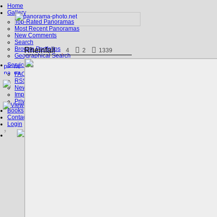
Home
Gallery
Top-Rated Panoramas
Most Recent Panoramas
New Comments
Search
Browse Portfolios
Rheinfall
4
2
1339
Geographical Search
Service
FAQ
RSS, Google Earth
News
Imprint
Privacy Policy
Books
Contact
Login