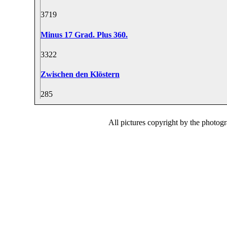
37
19
Minus 17 Grad. Plus 360.
33
22
Zwischen den Klöstern
28
5
All pictures copyright by the photog