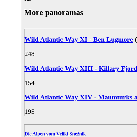
More panoramas
Wild Atlantic Way XI - Ben Lugmore
(
24
8
Wild Atlantic Way XIII - Killary Fjor
15
4
Wild Atlantic Way XIV - Maumturks 
19
5
Die Alpen vom Veliki Snežnik