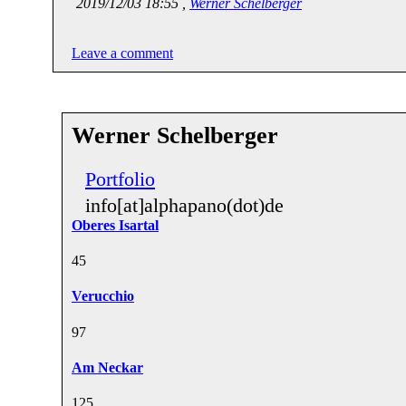
2019/12/03 18:55 ,
Werner Schelberger
Leave a comment
Werner Schelberger
Portfolio
info[at]alphapano(dot)de
Oberes Isartal
4
5
Verucchio
9
7
Am Neckar
12
5