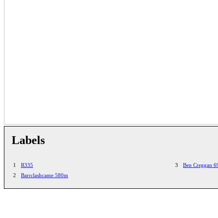
Labels
1
R335
3
Ben Creggan 
2
Barrclashcame 580m