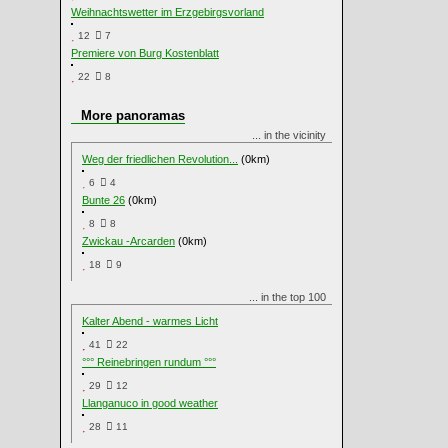
Weihnachtswetter im Erzgebirgsvorland
12
7
Premiere von Burg Kostenblatt
22
8
More panoramas
... in the vicinity
Weg der friedlichen Revolution...
(0km)
6
4
Bunte 26
(0km)
8
8
Zwickau -Arcarden
(0km)
18
9
... in the top 100
Kalter Abend - warmes Licht
41
22
°°° Reinebringen rundum °°°
29
12
Llanganuco in good weather
28
11