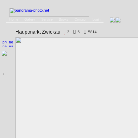
Home
Gallery
Service
Books
Contact
Login
Hauptmarkt Zwickau
3
6
5814