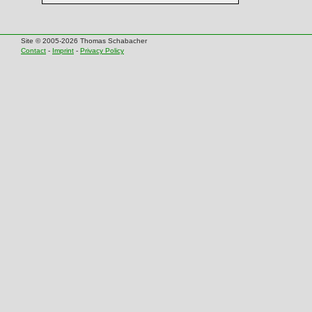
Site © 2005-2026 Thomas Schabacher
Contact
-
Imprint
-
Privacy Policy