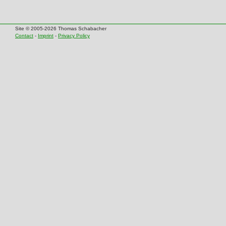
Site © 2005-2026 Thomas Schabacher
Contact
-
Imprint
-
Privacy Policy