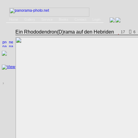
Home
Gallery
Service
Books
Contact
Login
Ein Rhododendron(D)rama auf den Hebriden
17
6