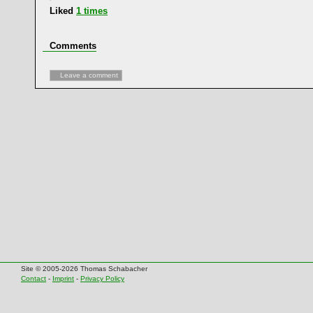
Liked
1
times
Comments
Leave a comment
Site © 2005-2026 Thomas Schabacher
Contact
-
Imprint
-
Privacy Policy