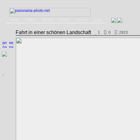
Home
Gallery
Service
Books
Contact
Login
Fahrt in einer schönen Landschaft
1
0
2923