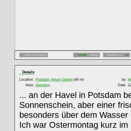
Label Panorama
Details
/ Labels
Markers on /
off
Details
Location:
Potsdam, Neuer Garten
(40 m)
by:
H
Area:
Germany
Date:
2
... an der Havel in Potsdam 
Sonnenschein, aber einer fris
besonders über dem Wasser 
Ich war Ostermontag kurz im 