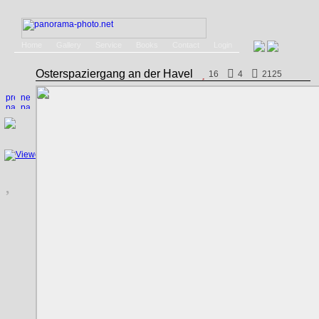
Home
Gallery
Service
Books
Contact
Login
Osterspaziergang an der Havel
16
4
2125