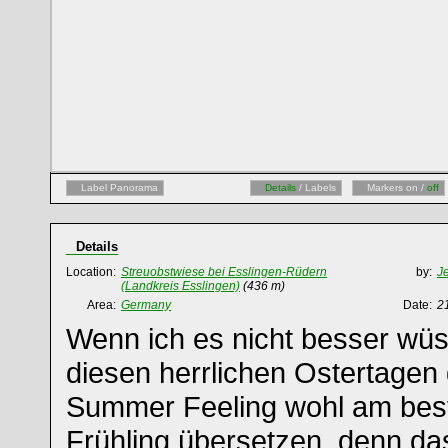
Label Panorama
Details
/ Labels
Markers on /
off
Details
Location:
Streuobstwiese bei Esslingen-Rüdern
by:
J
(Landkreis Esslingen)
(436 m)
Area:
Germany
Date:
2
Wenn ich es nicht besser wüs
diesen herrlichen Ostertagen
Summer Feeling wohl am bes
Frühling übersetzen, denn da