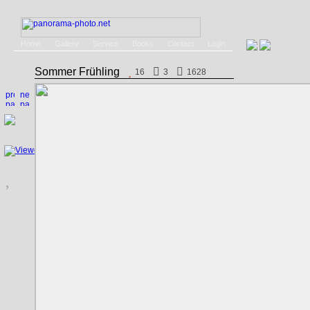
Home
Gallery
Service
Books
Contact
Login
Sommer Frühling
16
3
1628