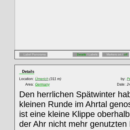
Label Panorama
Details
/ Labels
Markers on /
off
Details
Location:
Ümerich
(311 m)
by:
P
Area:
Germany
Date:
2
Den herrlichen Spätwinter hab
kleinen Runde im Ahrtal gen
ist eine kleine Klippe oberhal
der Ahr nicht mehr genutzten 