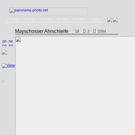
Home
Gallery
Service
Books
Contact
Login
Mayschosser Ahrschleife
16
3
2084