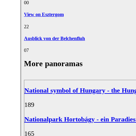
0
0
View on Esztergom
2
2
Ausblick von der Belchenfluh
0
7
More panoramas
National symbol of Hungary - the Hun
18
9
Nationalpark Hortobágy - ein Paradies
16
5