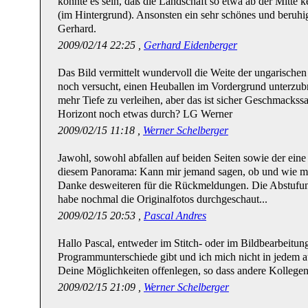
könnte es sein, daß die Landschaft so etwa ab der Mitte 
(im Hintergrund). Ansonsten ein sehr schönes und beruh
Gerhard.
2009/02/14 22:25 ,
Gerhard Eidenberger
Das Bild vermittelt wundervoll die Weite der ungarischen 
noch versucht, einen Heuballen im Vordergrund unterzu
mehr Tiefe zu verleihen, aber das ist sicher Geschmackssa
Horizont noch etwas durch? LG Werner
2009/02/15 11:18 ,
Werner Schelberger
Jawohl, sowohl abfallen auf beiden Seiten sowie der eine
diesem Panorama: Kann mir jemand sagen, ob und wie m
Danke desweiteren für die Rückmeldungen. Die Abstufung e
habe nochmal die Originalfotos durchgeschaut...
2009/02/15 20:53 ,
Pascal Andres
Hallo Pascal, entweder im Stitch- oder im Bildbearbeitu
Programmunterschiede gibt und ich mich nicht in jedem a
Deine Möglichkeiten offenlegen, so dass andere Kolleg
2009/02/15 21:09 ,
Werner Schelberger