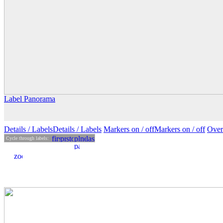
Label Panorama
Details
/ Labels
Details /
Labels
Markers on /
off
Markers
on
/ off
Over
Cycle through labels: