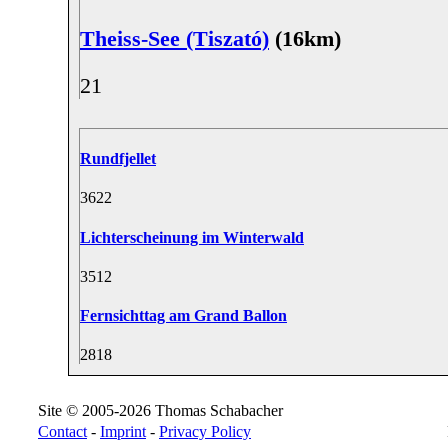
Theiss-See (Tiszató)
(16km)
2
1
Rundfjellet
36
22
Lichterscheinung im Winterwald
35
12
Fernsichttag am Grand Ballon
28
18
Site © 2005-2026 Thomas Schabacher
Contact
-
Imprint
-
Privacy Policy