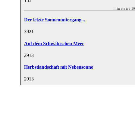
15
5
... in the top 
Der letzte Sonnenuntergang...
39
21
Auf dem Schwäbischen Meer
29
13
Herbstlandschaft mit Nebensonne
29
13