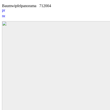
Baumwipfelpanorama
7
1
2004