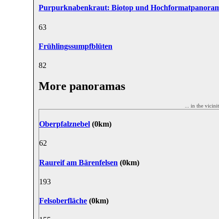
Purpurknabenkraut: Biotop und Hochformatpanora
6
3
Frühlingssumpfblüten
8
2
More panoramas
... in the vicin
Oberpfalznebel
(0km)
6
2
Raureif am Bärenfelsen
(0km)
19
3
Felsoberfläche
(0km)