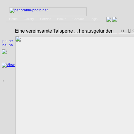
Home
Gallery
Service
Books
Contact
Login
Eine vereinsamte Talsperre ... herausgefunden
11