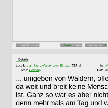
Label Panorama
Details
/ Labels
Markers on /
off
Details
Location:
am Ufer zwischen zwei Bänken
(715 m)
by:
H
Area:
Germany
Date:
i
... umgeben von Wäldern, off
da weit und breit keine Mens
ist. Ganz so war es aber nic
denn mehrmals am Tag und wo