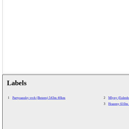
Labels
1
Partyzanzky vrch (Botzen) 543m 40km
2
Mlyny (Eulenh
3
Hrazeny 610m