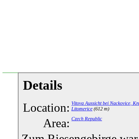
Details
Vitova Aussicht bei Nackovice, Kr
Location:
Litomerice
(612 m)
Czech Republic
Area:
Zum Riesengebirge war d