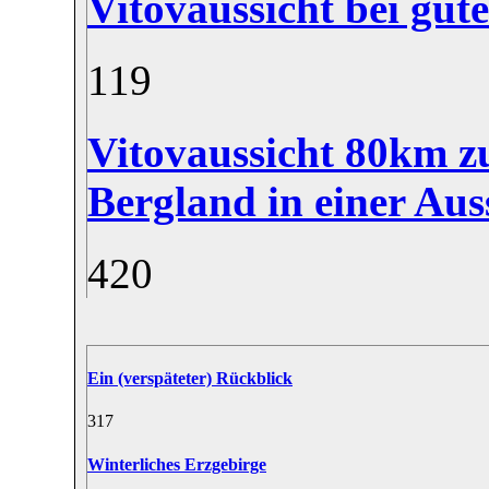
Vitovaussicht bei gut
11
9
Vitovaussicht 80km z
Bergland in einer Au
4
20
Ein (verspäteter) Rückblick
31
7
Winterliches Erzgebirge