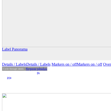
Label Panorama
Details
/ Labels
Details /
Labels
Markers on /
off
Markers
on
/ off
Over
Cycle through labels: