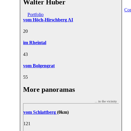
Walter Huber
Con
Portfolio
vom Höch-Hirschberg AI
2
0
im Rheintal
4
3
vom Bolgengrat
5
5
More panoramas
... in the vicinity
vom Schlattberg
(0km)
12
1