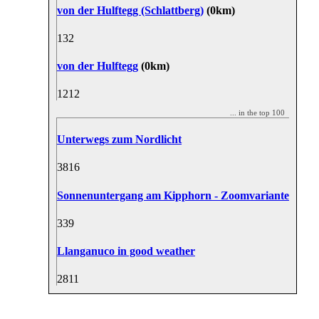
von der Hulftegg (Schlattberg)
(0km)
13
2
von der Hulftegg
(0km)
12
12
... in the top 100
Unterwegs zum Nordlicht
38
16
Sonnenuntergang am Kipphorn - Zoomvariante
33
9
Llanganuco in good weather
28
11