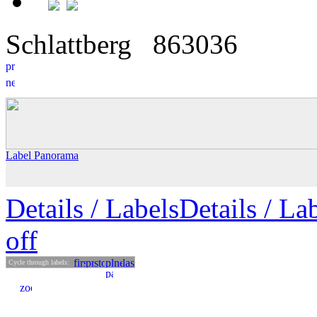
Schlattberg
8
6
3036
Label Panorama
Details
/ Labels
Details /
Lab
off
Cycle through labels: