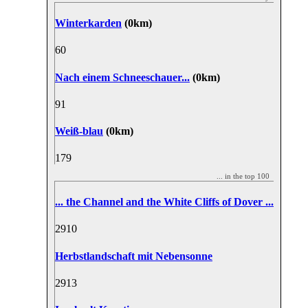
Winterkarden
(0km)
6
0
Nach einem Schneeschauer...
(0km)
9
1
Weiß-blau
(0km)
17
9
... in the top 100
... the Channel and the White Cliffs of Dover ...
29
10
Herbstlandschaft mit Nebensonne
29
13