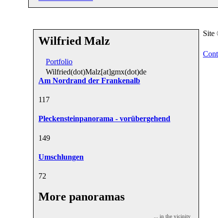
Site
Wilfried Malz
Cont
Portfolio
Wilfried(dot)Malz[at]gmx(dot)de
Am Nordrand der Frankenalb
11
7
Pleckensteinpanorama - vorübergehend
14
9
Umschlungen
7
2
More panoramas
... in the vicinity