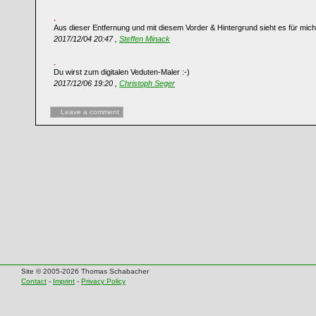
Aus dieser Entfernung und mit diesem Vorder & Hintergrund sieht es für mic
2017/12/04 20:47 ,
Steffen Minack
Du wirst zum digitalen Veduten-Maler :-)
2017/12/06 19:20 ,
Christoph Seger
Leave a comment
Site © 2005-2026 Thomas Schabacher
Contact
-
Imprint
-
Privacy Policy