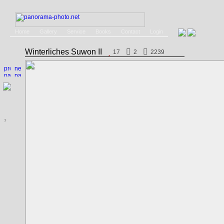
Home
Gallery
Service
Books
Contact
Login
Winterliches Suwon II
17
2
2239