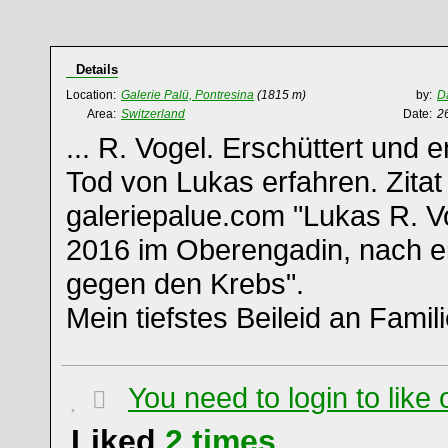
Details
Location:
Galerie Palü, Pontresina
(1815 m)
by:
D
Area:
Switzerland
Date:
2
... R. Vogel. Erschüttert und 
Tod von Lukas erfahren. Zitat
galeriepalue.com "Lukas R. Vog
2016 im Oberengadin, nach 
gegen den Krebs".
Mein tiefstes Beileid an Fami
You need to login to lik
Liked
2
times