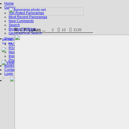
Home
Gallery
Top-Rated Panoramas
Most Recent Panoramas
New Comments
Search
Browse Portfolios
R. I. P. Lukas ...
2
10
2135
Geographical Search
Service
FAQ
RSS, Google Earth
News
Imprint
Privacy Policy
Books
Contact
Login