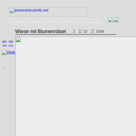
Home
Gallery
Service
Books
Contact
Login
Wiese mit Blumenrätsel
2
10
1999