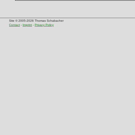
Site © 2005-2026 Thomas Schabacher
Contact
-
Imprint
-
Privacy Policy