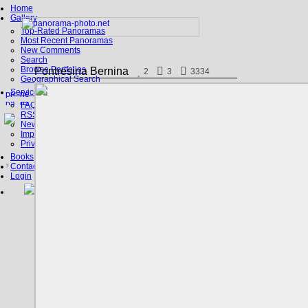
Home
Gallery
Top-Rated Panoramas
Most Recent Panoramas
New Comments
Search
Browse Portfolios
Pontresina Bernina
2
3
3334
Geographical Search
Service
FAQ
RSS, Google Earth
News
Imprint
Privacy Policy
Books
Contact
Login