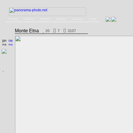
Home
Gallery
Service
Books
Contact
Login
Monte Etna
20
7
3107