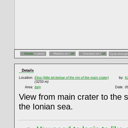
Details
/ Labels
Markers on /
off
Overview on /
off
Cycle through
Details
Location:
Etna (little bit below of the rim of the main crater)
by:
Ka
(3250 m)
Area:
Italy
Date:
0
View from main crater to the 
the Ionian sea.