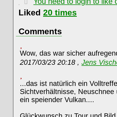
You need to login to lik
Liked
20
times
Comments
Wow, das war sicher aufregen
2017/03/23 20:18 ,
Jens Visch
...das ist natürlich ein Volltreff
Sichtverhältnisse, Neuschnee
ein speiender Vulkan....
Glückwunsch zu Tour und Bild.