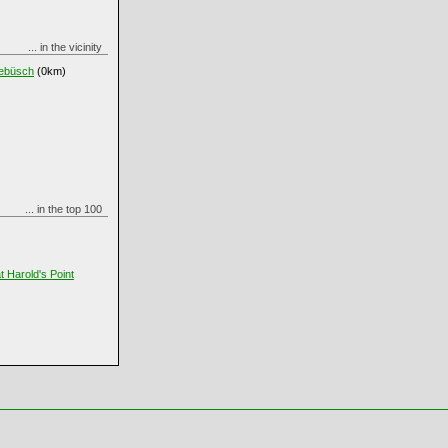
... in the vicinity
Gebüsch
(0km)
... in the top 100
 Harold's Point