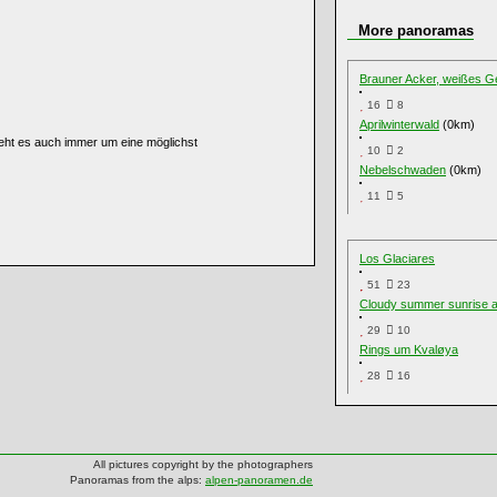
More panoramas
Brauner Acker, weißes 
16
8
Aprilwinterwald
(0km)
geht es auch immer um eine möglichst
10
2
Nebelschwaden
(0km)
11
5
Los Glaciares
51
23
Cloudy summer sunrise at
29
10
Rings um Kvaløya
28
16
All pictures copyright by the photographers
Panoramas from the alps:
alpen-panoramen.de