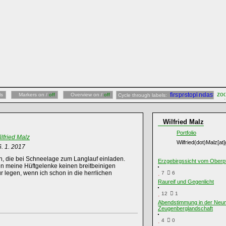
ls
Markers on /
off
Overview on /
off
Cycle through labels:
Wilfried Malz
Portfolio
lfried Malz
Wilfried(dot)Malz[a
6. 1. 2017
, die bei Schneelage zum Langlauf einladen.
Erzgebirgssicht vom Oberp
en meine Hüftgelenke keinen breitbeinigen
 legen, wenn ich schon in die herrlichen
7
6
Raureif und Gegenlicht
12
1
Abendstimmung in der Neu
Zeugenberglandschaft
4
0