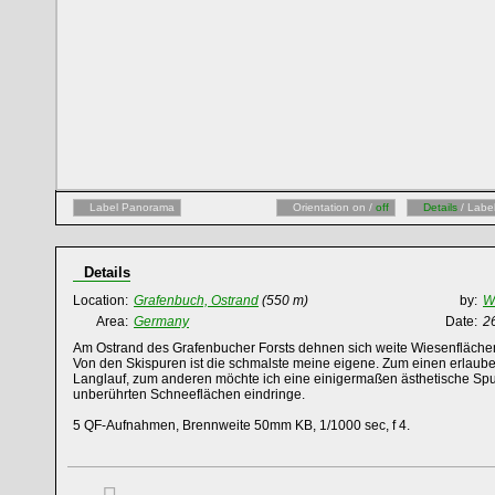
Label Panorama
Orientation on /
off
Details
/ Labe
Details
Location:
Grafenbuch, Ostrand
(550 m)
by:
Wi
Area:
Germany
Date:
2
Am Ostrand des Grafenbucher Forsts dehnen sich weite Wiesenflächen
Von den Skispuren ist die schmalste meine eigene. Zum einen erlaub
Langlauf, zum anderen möchte ich eine einigermaßen ästhetische Spur
unberührten Schneeflächen eindringe.
5 QF-Aufnahmen, Brennweite 50mm KB, 1/1000 sec, f 4.