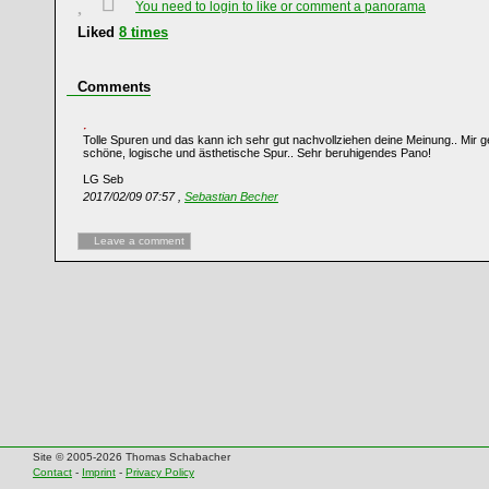
You need to login to like or comment a panorama
Liked
8
times
Comments
Tolle Spuren und das kann ich sehr gut nachvollziehen deine Meinung.. Mir 
schöne, logische und ästhetische Spur.. Sehr beruhigendes Pano!
LG Seb
2017/02/09 07:57 ,
Sebastian Becher
Leave a comment
Site © 2005-2026 Thomas Schabacher
Contact
-
Imprint
-
Privacy Policy