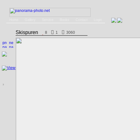
Home
Gallery
Service
Books
Contact
Login
Skispuren
8
1
3060