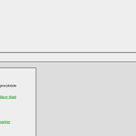
t]gmx(dot)de
fälzer Wald
markter