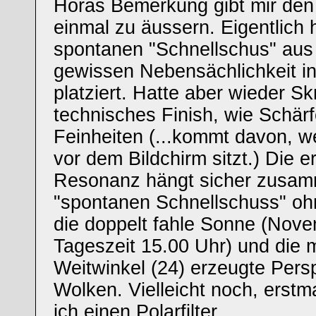
Höras Bemerkung gibt mir den
einmal zu äussern. Eigentlich 
spontanen "Schnellschus" aus T
gewissen Nebensächlichkeit in
platziert. Hatte aber wieder S
technisches Finish, wie Schär
Feinheiten (...kommt davon, 
vor dem Bildchirm sitzt.) Die e
Resonanz hängt sicher zusam
"spontanen Schnellschuss" ohn
die doppelt fahle Sonne (Nov
Tageszeit 15.00 Uhr) und die 
Weitwinkel (24) erzeugte Pers
Wolken. Vielleicht noch, erst
ich einen Polarfilter.