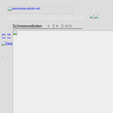
Home
Gallery
Service
Books
Contact
Login
Schneevorboten
5
8
3171