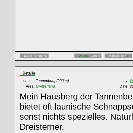
Label Panorama
Details
/ Labels
Markers on /
off
Details
Location:
Tannenberg
(900 m)
by:
W
Area:
Switzerland
Date:
2
Mein Hausberg der Tannenberg
bietet oft launische Schnapps
sonst nichts spezielles. Natür
Dreisterner.