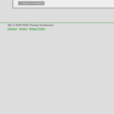
Leave a comment
Site © 2005-2026 Thomas Schabacher
Contact
-
Imprint
-
Privacy Policy