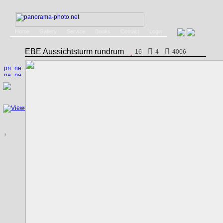
Home
Gallery
Service
Books
Contact
Login
EBE Aussichtsturm rundrum
16
4
4006