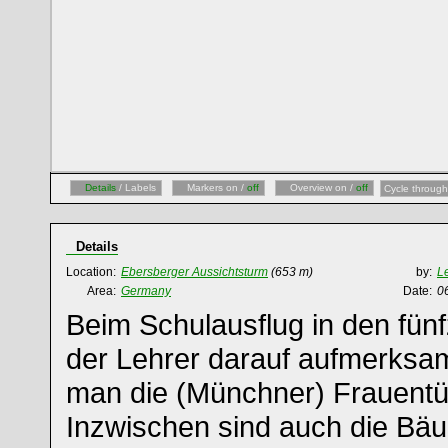
Details
/ Labels
Markers on /
off
Overview on /
off
Cycle through
Details
Location:
Ebersberger Aussichtsturm
(653 m)
by:
L
Area:
Germany
Date:
0
Beim Schulausflug in den fünf
der Lehrer darauf aufmerksa
man die (Münchner) Frauent
Inzwischen sind auch die Bä