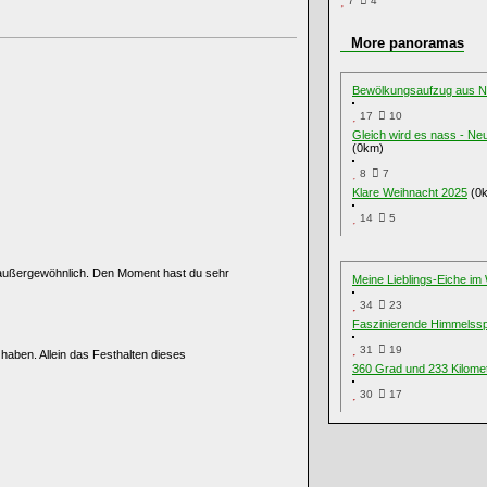
7
4
More panoramas
Bewölkungsaufzug aus N
17
10
Gleich wird es nass - Ne
(0km)
8
7
Klare Weihnacht 2025
(0
14
5
 außergewöhnlich. Den Moment hast du sehr
Meine Lieblings-Eiche im 
34
23
Faszinierende Himmelssp
31
19
haben. Allein das Festhalten dieses
360 Grad und 233 Kilome
30
17