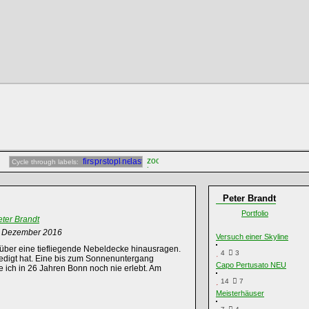
Cycle through labels:
Peter Brandt
Portfolio
eter Brandt
. Dezember 2016
Versuch einer Skyline
über eine tiefliegende Nebeldecke hinausragen.
4
3
ledigt hat. Eine bis zum Sonnenuntergang
Capo Pertusato NEU
 ich in 26 Jahren Bonn noch nie erlebt. Am
14
7
Meisterhäuser