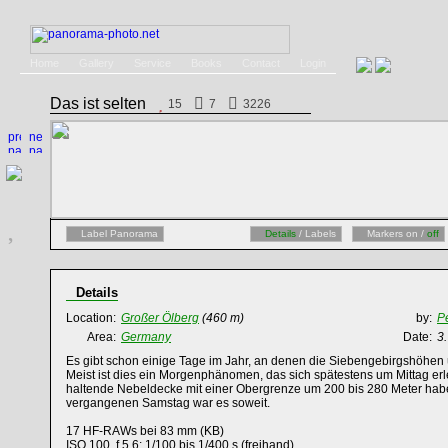
Home
Gallery
Service
Books
Contact
Login
Das ist selten
15
7
3226
Label Panorama
Details
/ Labels
Markers on /
off
Details
Location:
Großer Ölberg
(460 m)
by:
P
Area:
Germany
Date:
3
Es gibt schon einige Tage im Jahr, an denen die Siebengebirgshöhen 
Meist ist dies ein Morgenphänomen, das sich spätestens um Mittag er
haltende Nebeldecke mit einer Obergrenze um 200 bis 280 Meter habe
vergangenen Samstag war es soweit.
17 HF-RAWs bei 83 mm (KB)
ISO 100, f 5,6; 1/100 bis 1/400 s (freihand)