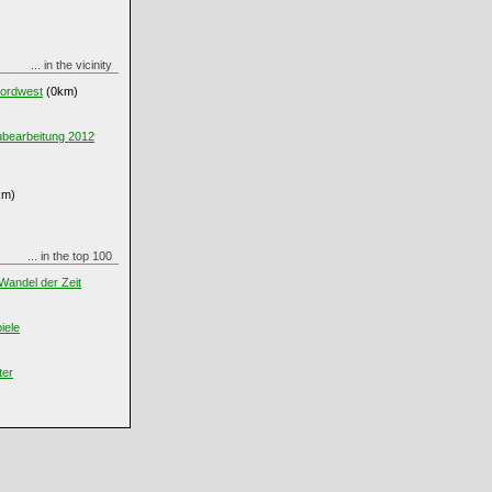
... in the vicinity
ordwest
(0km)
ubearbeitung 2012
km)
... in the top 100
Wandel der Zeit
iele
ter