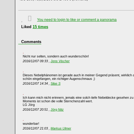
You need to login to like or comment a panorama
Liked
15
times
Comments
Nicht nur selten, sondern auch wunderschön!
2016/12/07 09:33 ,
Jens Vischer
Dieses Nebelphänomen ist gerade auch in meiner Gegend präsent, wirklich
schön eingefangen, ein richtiger Augenschmaus ;)
2016/12/07 14:34 ,
Silas S
Ich kann mich nicht erinnern, jemals eine solch tiefe Nebeldecke gesehen zu 
Moments ist schon die volle Sternchenzahl wert.
LG Jörg
2016/12/07 20:51 ,
Jörg Nitz
wunderbar!
2016/12/07 21:03 ,
Markus Ulmer