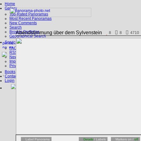
Home
Gallery
Top-Rated Panoramas
Most Recent Panoramas
New Comments
Search
Browse Portfolios
Abendstimmung über dem Sylvenstein
8
8
4710
Geographical Search
Service
FAQ
RSS, Google Earth
News
Imprint
Privacy Policy
Books
Contact
Login
Label Panorama
Details
/ Labels
Markers on /
off