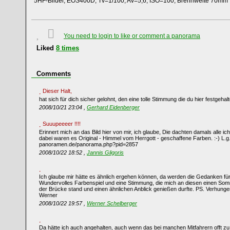
5HF-Bilder, EOS400D, Tv=1/100, Av=5,6, ISO=100, Brennweite 70mm
You need to login to like or comment a panorama
Liked
8
times
Comments
Dieser Halt,
hat sich für dich sicher gelohnt, den eine tolle Stimmung die du hier festgehalt
2008/10/21 23:04 ,
Gerhard Eidenberger
Suuupeeeer !!!!
Erinnert mich an das Bild hier von mir, ich glaube, Die dachten damals alle ic
dabei waren es Original - Himmel vom Herrgott - geschaffene Farben. :-) L.g
panoramen.de/panorama.php?pid=2857
2008/10/22 18:52 ,
Jannis Gligoris
Ich glaube mir hätte es ähnlich ergehen können, da werden die Gedanken f
Wundervolles Farbenspiel und eine Stimmung, die mich an diesen einen Somme
der Brücke stand und einen ähnlichen Anblick genießen durfte. PS. Verhunger
Werner
2008/10/22 19:57 ,
Werner Schelberger
Da hätte ich auch angehalten, auch wenn das bei manchen Mitfahrern offt z