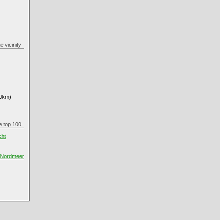
the vicinity
0km)
the top 100
cht
m Nordmeer