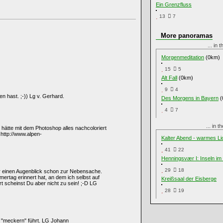
Ein Grenzfluss
13
7
More panoramas
... in 
Morgenmeditation
(0km)
15
5
Alt Fall
(0km)
9
4
en hast. ;-)) Lg v. Gerhard.
Des Morgens in Bayern
(
4
7
... in 
h hätte mit dem Photoshop alles nachcoloriert
.http://www.alpen-
Kalter Abend - warmes Li
41
22
Henningsvær I: Inseln i
29
18
ür einen Augenblick schon zur Nebensache.
rtag erinnert hat, an dem ich selbst auf
Kreißsaal der Eisberge
t scheinst Du aber nicht zu sein! ;-D LG
28
19
u "meckern" führt. LG Johann