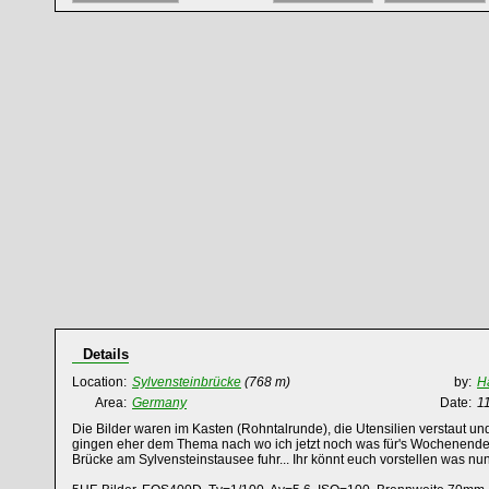
Details
Location:
Sylvensteinbrücke
(768 m)
by:
H
Area:
Germany
Date:
1
Die Bilder waren im Kasten (Rohntalrunde), die Utensilien verstaut 
gingen eher dem Thema nach wo ich jetzt noch was für's Wochenende ei
Brücke am Sylvensteinstausee fuhr... Ihr könnt euch vorstellen was nun