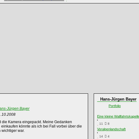
Hans-Jürgen Bayer
Portfolio
ans-Jürgen Bayer
1.10.2008
Eine kleine Wallfahrtskapell
und die Kamera eingepackt. Meine Gedanken
11
8
nkaufen könnte als ich bei Fall vorbei über die
Voralpenlandschaft
 wichtiger war.
14
4