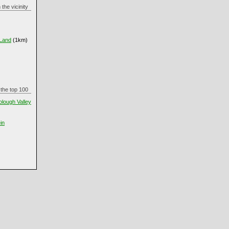
in the vicinity
 Land
(1km)
in the top 100
olough Valley
in