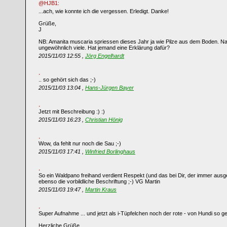
@HJB1:
...ach, wie konnte ich die vergessen. Erledigt. Danke!
Grüße,
J
NB: Amanita muscaria spriessen dieses Jahr ja wie Pilze aus dem Boden. Naj
ungewöhnlich viele. Hat jemand eine Erklärung dafür?
2015/11/03 12:55 ,
Jörg Engelhardt
.. so gehört sich das ;-)
2015/11/03 13:04 ,
Hans-Jürgen Bayer
Jetzt mit Beschreibung :) :)
2015/11/03 16:23 ,
Christian Hönig
Wow, da fehlt nur noch die Sau ;-)
2015/11/03 17:41 ,
Winfried Borlinghaus
So ein Waldpano freihand verdient Respekt (und das bei Dir, der immer ausge
ebenso die vorbildliche Beschriftung ;-) VG Martin
2015/11/03 19:47 ,
Martin Kraus
Super Aufnahme ... und jetzt als i-Tüpfelchen noch der rote - von Hundi so gelie
Herzliche Grüße