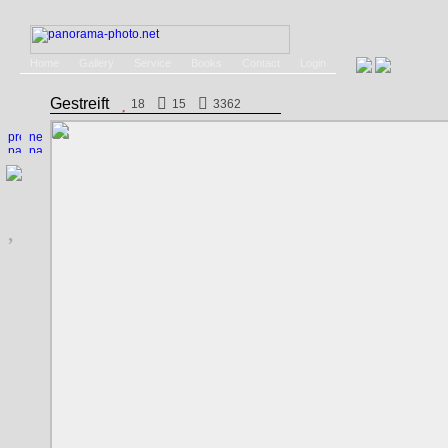
Home
Gallery
Service
Books
Contact
Login
Gestreift
18
15
3362