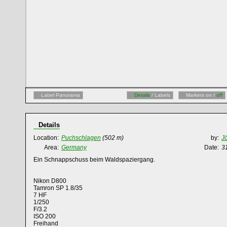
Label Panorama
Details
/ Labels
Markers on /
off
Details
Location:
Puchschlagen
(502 m)
by:
J
Area:
Germany
Date:
3
Ein Schnappschuss beim Waldspaziergang.
Nikon D800
Tamron SP 1.8/35
7 HF
1/250
F/3.2
ISO 200
Freihand