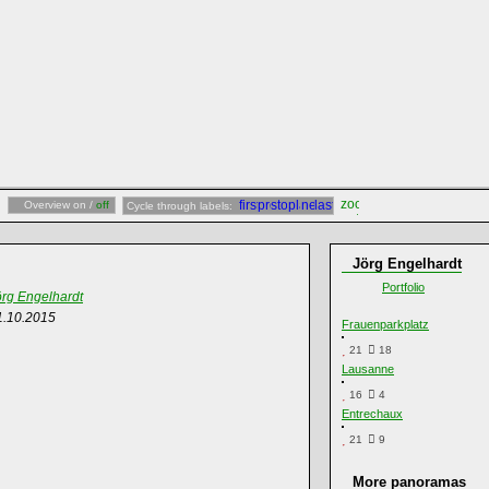
Overview on /
off
Cycle through labels:
Jörg Engelhardt
Portfolio
örg Engelhardt
1.10.2015
Frauenparkplatz
21
18
Lausanne
16
4
Entrechaux
21
9
More panoramas