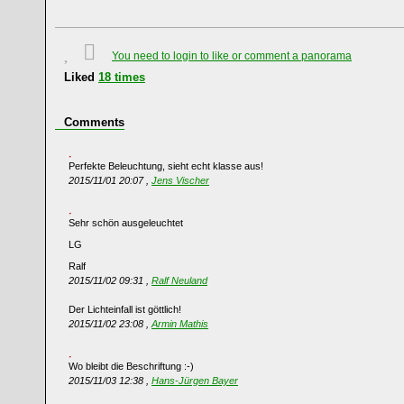
You need to login to like or comment a panorama
Liked
18
times
Comments
Perfekte Beleuchtung, sieht echt klasse aus!
2015/11/01 20:07 ,
Jens Vischer
Sehr schön ausgeleuchtet
LG
Ralf
2015/11/02 09:31 ,
Ralf Neuland
Der Lichteinfall ist göttlich!
2015/11/02 23:08 ,
Armin Mathis
Wo bleibt die Beschriftung :-)
2015/11/03 12:38 ,
Hans-Jürgen Bayer