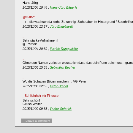
Hans-Jörg
2015/11/04 10:44 ,
Hans-Jörg Bäuerle
@HJB2:
:-) ...die wachsen da nicht. Zu sonnig. Siehe aber im Hintergrund / Beschriftun
2015/11/04 12:27 ,
Jörg Engelhardt
Sehr starke Aufnahmen!!
lg. Patrick
2015/11/04 20:39 ,
Patrick Runggaldier
Ohne den Namen zu lesen wusste ich dass das dein Pano sein muss.. grand
2015/11/05 15:33 ,
Sebastian Becher
Wo die Schatten Bögen machen ... VG Peter
2015/11/08 22:55 ,
Peter Brandt
Schlichtheit mit Finesse!
Sehr schön!
Gruss Walter
2015/11/09 09:35 ,
Walter Schmidt
Leave a comment