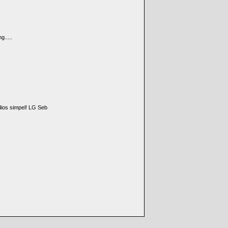
g.....
ios simpel! LG Seb