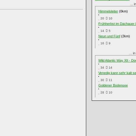
... 
Himmelsleiter
(0km)
20
10
Frühherbst im Dachauer
14
5
Neun und Fünf
(2km)
16
9
... 
Wild Atlantic Way XII - Do
34
14
Venedig kann sehr kalt se
30
11
Goldener Bodensee
28
10